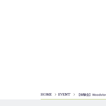
【体験会】Woodstove
HOME
EVENT