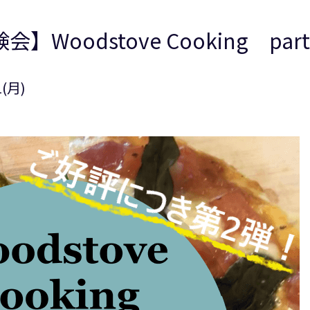
会】Woodstove Cooking part
(月)